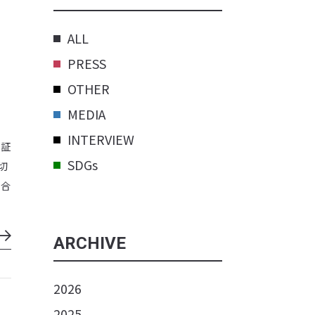
ALL
PRESS
OTHER
MEDIA
INTERVIEW
：証
SDGs
切
い合
ARCHIVE
2026
2025