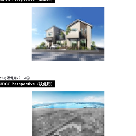
住宅販促用パース⑤
3DCG Perspective（販促用）