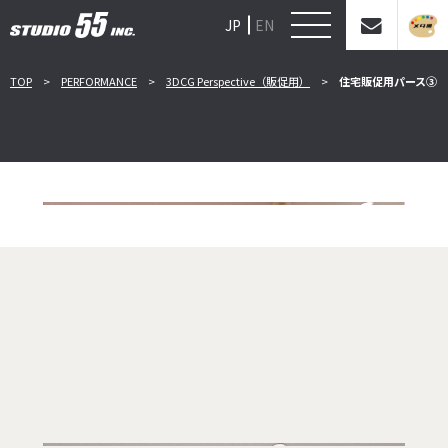
JP
EN
TOP
PERFORMANCE
3DCG Perspective（販促用）
住宅販促用パース③