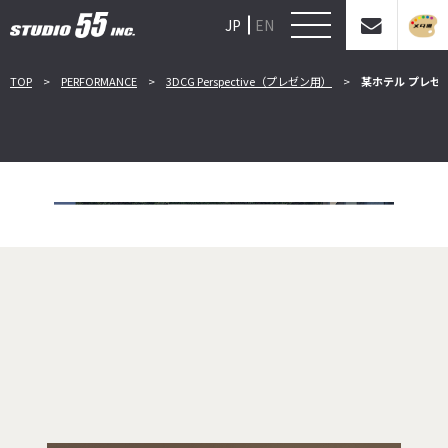
JP
EN
TOP
PERFORMANCE
3DCG Perspective（プレゼン用）
某ホテル プレゼ