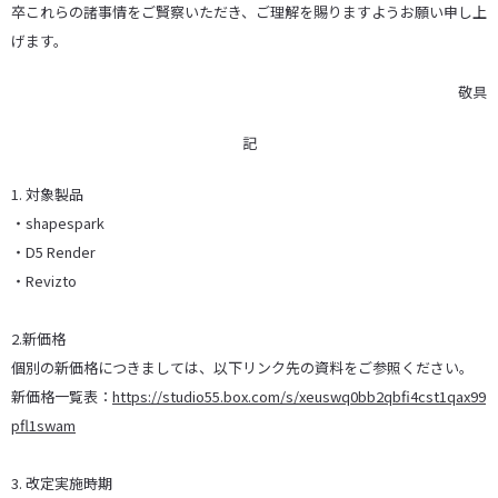
卒これらの諸事情をご賢察いただき、ご理解を賜りますようお願い申し上
げます。
敬具
記
1. 対象製品
・shapespark
・D5 Render
・Revizto
2.新価格
個別の新価格につきましては、以下リンク先の資料をご参照ください。
新価格一覧表：
https://studio55.box.com/s/xeuswq0bb2qbfi4cst1qax99
pfl1swam
3. 改定実施時期