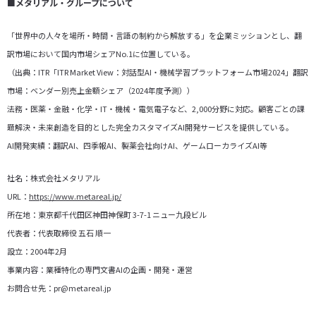
■
メタリアル・グループについて
「世界中の人々を場所・時間・言語の制約から解放する」を企業ミッションとし、翻
訳市場において国内市場シェアNo.1に位置している。
（出典：ITR「ITR Market View：対話型AI・機械学習プラットフォーム市場2024」翻訳
市場：ベンダー別売上金額シェア（2024年度予測））
法務・医薬・金融・化学・IT・機械・電気電子など、2,000分野に対応。顧客ごとの課
題解決・未来創造を目的とした完全カスタマイズAI開発サービスを提供している。
AI開発実績：翻訳AI、四季報AI、製薬会社向けAI、ゲームローカライズAI等
社名：株式会社メタリアル
URL：
https://www.metareal.jp/
所在地：東京都千代田区神田神保町 3-7-1 ニュー九段ビル
代表者：代表取締役 五石 順一
設立：2004年2月
事業内容：業種特化の専門文書AIの企画・開発・運営
お問合せ先：pr@metareal.jp