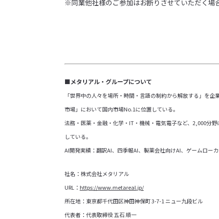
※同業他社様のご参加はお断りさせていただく場
■メタリアル・グループについて
「世界中の人々を場所・時間・言語の制約から解放する」を企業ミ
市場」において国内市場No.1に位置している。
法務・医薬・金融・化学・IT・機械・電気電子など、2,000
している。
AI開発実績：翻訳AI、四季報AI、製薬会社向けAI、ゲームローカ
社名：株式会社メタリアル
URL：
https://www.metareal.jp/
所在地：東京都千代田区神田神保町 3-7-1 ニュー九段ビル
代表者：代表取締役 五石 順一