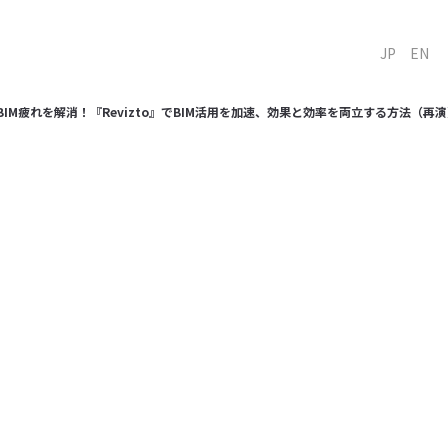
JP
EN
BIM疲れを解消！『Revizto』でBIM活用を加速、効果と効率を両立する方法（再