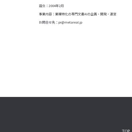
設立：2004年2月
事業内容：業種特化の専門文書AIの企画・開発・運営
お問合せ先：pr@metareal.jp
TOP