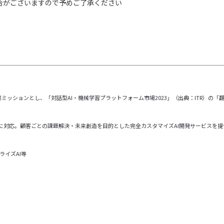
合がございますので予めご了承ください
ッションとし、「対話型AI・機械学習プラットフォーム市場2023」（出典：ITR）の「
分野に対応。顧客ごとの課題解決・未来創造を目的とした完全カスタマイズAI開発サービスを提
ライズAI等