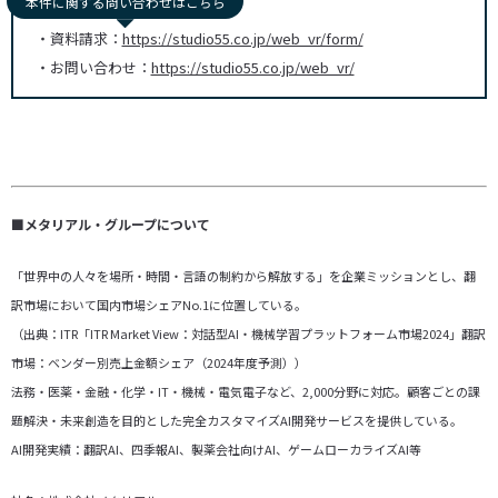
本件に関する問い合わせはこちら
・資料請求：
https://studio55.co.jp/web_vr/form/
・お問い合わせ：
https://studio55.co.jp/web_vr/
■メタリアル・グループについて
「世界中の人々を場所・時間・言語の制約から解放する」を企業ミッションとし、翻
訳市場において国内市場シェアNo.1に位置している。
（出典：ITR「ITR Market View：対話型AI・機械学習プラットフォーム市場2024」翻訳
市場：ベンダー別売上金額シェア（2024年度予測））
法務・医薬・金融・化学・IT・機械・電気電子など、2,000分野に対応。顧客ごとの課
題解決・未来創造を目的とした完全カスタマイズAI開発サービスを提供している。
AI開発実績：翻訳AI、四季報AI、製薬会社向けAI、ゲームローカライズAI等