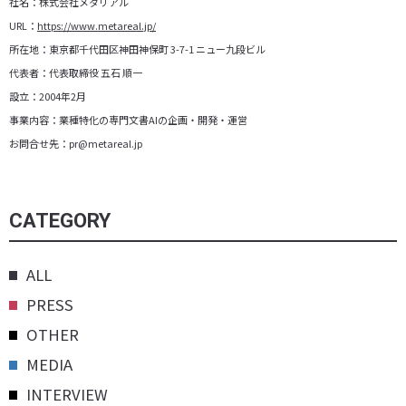
社名：株式会社メタリアル
URL：
https://www.metareal.jp/
所在地：東京都千代田区神田神保町 3-7-1 ニュー九段ビル
代表者：代表取締役 五石 順一
設立：2004年2月
事業内容：業種特化の専門文書AIの企画・開発・運営
お問合せ先：pr@metareal.jp
CATEGORY
ALL
PRESS
OTHER
MEDIA
INTERVIEW